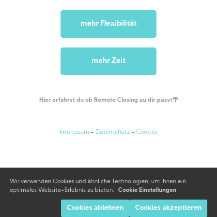
mehr Flexibilität
mehr Zeit
Hier erfährst du ob Remote Closing
zu dir passt🌴
Impressum
-
Datenschutz
-
Cookies
Wir verwenden Cookies und ähnliche Technologien, um Ihnen ein
optimales Website-Erlebnis zu bieten.
Cookie Einstellungen
Cookies ablehnen
Cookies akzeptieren