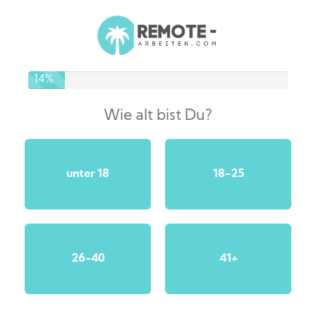
14%
Wie alt bist Du?
unter 18
18-25
26-40
41+