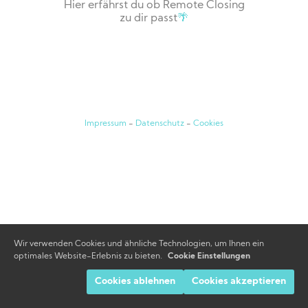
Hier erfährst du ob Remote Closing
zu dir passt
🌴
Impressum
-
Datenschutz
-
Cookies
Wir verwenden Cookies und ähnliche Technologien, um Ihnen ein
optimales Website-Erlebnis zu bieten.
Cookie Einstellungen
Cookies ablehnen
Cookies akzeptieren