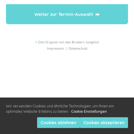
Weiter zur Termin-Auswahl  ➡️
♥
Das Original von den Brüdern Jungblut
Impressum
|
Datenschutz
Wir verwenden Cookies und ähnliche Technologien, um Ihnen ein
optimales Website-Erlebnis zu bieten.
Cookie Einstellungen
Cookies ablehnen
Cookies akzeptieren